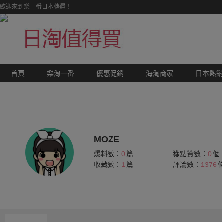
歡迎來到樂一番日本轉運！
首頁
樂淘一番
優惠促銷
海淘商家
日本熱
MOZE
爆料數：
0
篇
獲點贊數：
0
個
收藏數：
1
篇
評論數：
1376