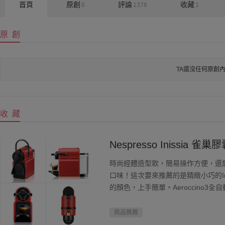
首頁
原創
評論
收藏
0
1376
1
原 創
TA還沒任何原創
收 藏
Nespresso Inissia 
時尚經體造型款，簡易操作方便，還
口味！這次要來推薦的是精緻小巧的In
的顏色，上手簡單。Aeroccino
奶，按壓按鈕，靜待數秒後，奶泡機
奶...
商品推薦