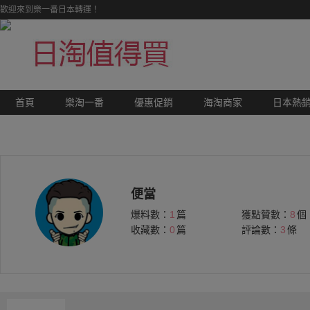
歡迎來到樂一番日本轉運！
首頁
樂淘一番
優惠促銷
海淘商家
日本熱
便當
爆料數：
1
篇
獲點贊數：
8
個
收藏數：
0
篇
評論數：
3
條