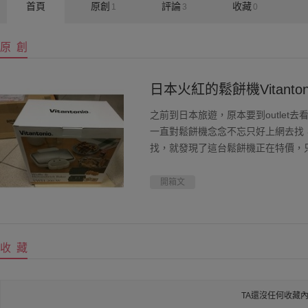
首頁
原創
評論
收藏
1
3
0
原 創
日本火紅的鬆餅機Vitanton
之前到日本旅遊，原本要到outle
一直對鬆餅機念念不忘只好上網去找
找，就發現了這台鬆餅機正在特價，只
到”樂一番“日本倉庫，可以使用，
單好用...
開箱文
收 藏
TA還沒任何收藏